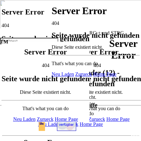
Server Error
Server Error
404
404
Seite wurde nicht gefunden
Seite wurde nicht gefunden
Server
TM
Diese Seite existiert nicht.
SUCHE
Server Error
Server Error
Diese Seite existiert nicht.
Error
That's what you can do
404
404
That's what you can do
404
Kind -
Fahrzeuge Kinder
(12) -
Neu Laden
Zurueck
Home Page
Seite wurde nicht gefunden
Seite wurde nicht gefunden
Neu Laden
Zurueck
Home Page
Seite wurde nicht gefunden
Artikel
Diese Seite existiert nicht.
Diese Seite existiert nicht.
Diese Seite existiert nicht.
Lenker-Sicherheitsgriffe
That's what you can do
That's what you can do
That's what you can do
Neu Laden
Zurueck
Home Page
Neu Laden
Zurueck
Home Page
Neu Laden
Zurueck
Home Page