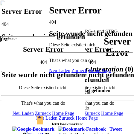
Server Error
Server Error
404
404
Seite wurde nicht gefunden
Seite wurde nicht gefunden
Server
TM
Diese Seite existiert nicht.
SUCHE
Server Error
Server Error
Diese Seite existiert nicht.
Error
That's what you can do
404
404
That's what you can do
404
Ergotherapiebedarf -
Sensor.Integration
(0)
Neu Laden
Zurueck
Home Page
Seite wurde nicht gefunden
Seite wurde nicht gefunden
Neu Laden
Zurueck
Home Page
-
Seite wurde nicht gefunden
Diese Seite existiert nicht.
Diese Seite existiert nicht.
Es wurden leider KEINE Artikel gefunden
Diese Seite existiert nicht.
That's what you can do
That's what you can do
That's what you can do
Neu Laden
Zurueck
Home Page
Neu Laden
Zurueck
Home Page
Neu Laden
Zurueck
Home Page
Jetzt bookmarken:
Tweet